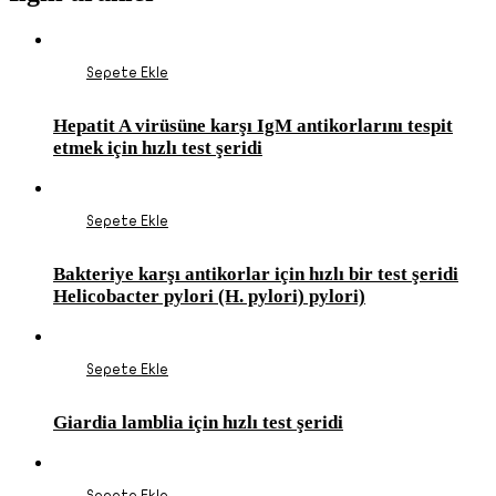
Sepete Ekle
Hepatit A virüsüne karşı IgM antikorlarını tespit
etmek için hızlı test şeridi
Sepete Ekle
Bakteriye karşı antikorlar için hızlı bir test şeridi
Helicobacter pylori (H. pylori) pylori)
Sepete Ekle
Giardia lamblia için hızlı test şeridi
Sepete Ekle