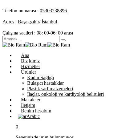
Telefon numarası :
05303238896
Adres :
Başakşahir/ İstanbul
Çalışma saatleri :
08: 00-06: 00 arası
Ana
Biz kimiz
Hizmetler
Ürünler
Kadın Sağlığı
Bulaşıcı hastalıklar
Plastik sarf malzemeleri
İlaçlar, onkoloji ve kardiyoloji belirtileri
Makaleler
İletişim
Benim hesabım
Arabic
0
Sepetinizde ürün bulunmuyor.