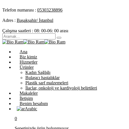
Telefon numarası :
05303238896
Adres :
Başakşahir/ İstanbul
Çalışma saatleri :
08: 00-06: 00 arası
Ana
Biz kimiz
Hizmetler
Ürünler
Kadın Sağlığı
Bulaşıcı hastalıklar
Plastik sarf malzemeleri
İlaçlar, onkoloji ve kardiyoloji belirtileri
Makaleler
İletişim
Benim hesabım
Arabic
0
Sepetinizde ürün bulunmuyor.