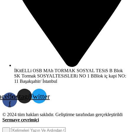
İKitELLi OSB MAh TORMAK SOSYAL TESiS B Blok
SK Tormak SOSYALTESiSLERi NO 1 BBlok iç kapi NO:
11 Başakşahir/ İstanbul
acebook-
Instagram
Twitter
f
© 2024 tüm hakları saklıdır. Geliştirme tarafından gerçekleştirildi
Sermaye çevrimiçi