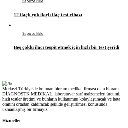
Sepete Ekle
12 ilaçlı çok ilaçlı ilaç test cihazı
Sepete Ekle
Beş çoklu ilacı tespit etmek için hızlı bir test şeridi
Merkezi Türkiye'de bulunan bioram medikal firması olan bioram
DİAGNOSTK MEDİKAL, laboratuvar sarf malzemeleri üretimi,
hızlı testler üretimi ve bunların kullanımını kolaylaştıracak ve hata
oranını ortadan kaldıracak şekilde geliştirilmesi konusunda
uzmanlaşmış bir firmayız.
Hizmetler