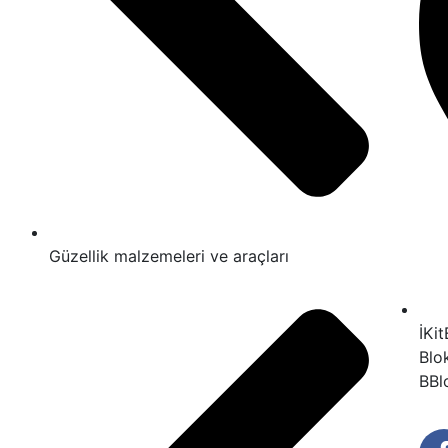
Güzellik malzemeleri ve araçları
İKi
Blo
BBl