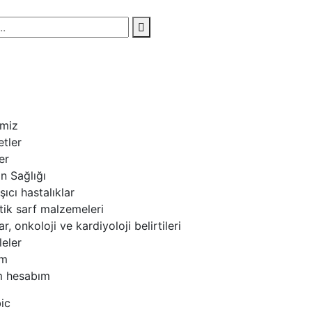
imiz
tler
er
n Sağlığı
şıcı hastalıklar
tik sarf malzemeleri
lar, onkoloji ve kardiyoloji belirtileri
eler
im
m hesabım
ic