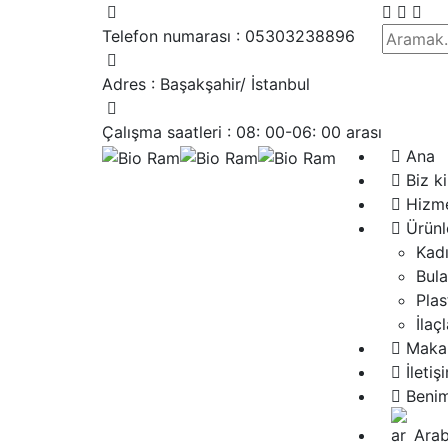
Telefon numarası :
05303238896
Adres :
Başakşahir/ İstanbul
Çalışma saatleri :
08: 00-06: 00 arası
Ana
Biz k
Hizme
Ürünl
Kadı
Bula
Plas
İlaç
Makal
İletiş
Beni
Arab