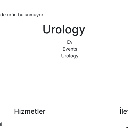
zde ürün bulunmuyor.
Urology
Ev
Events
Urology
Hizmetler
İl
l