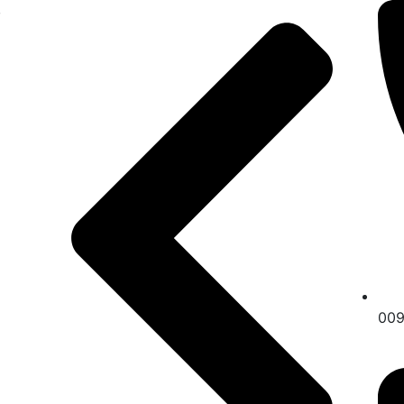
,
a
00