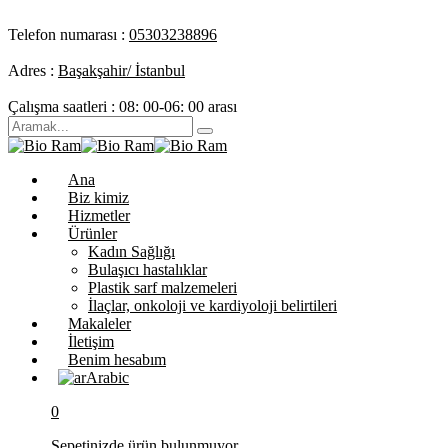
Telefon numarası :
05303238896
Adres :
Başakşahir/ İstanbul
Çalışma saatleri :
08: 00-06: 00 arası
Ana
Biz kimiz
Hizmetler
Ürünler
Kadın Sağlığı
Bulaşıcı hastalıklar
Plastik sarf malzemeleri
İlaçlar, onkoloji ve kardiyoloji belirtileri
Makaleler
İletişim
Benim hesabım
Arabic
0
Sepetinizde ürün bulunmuyor.