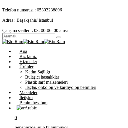
Telefon numarası :
05303238896
Adres :
Başakşahir/ İstanbul
Çalışma saatleri :
08: 00-06: 00 arası
Ana
Biz kimiz
Hizmetler
Ürünler
Kadın Sağlığı
Bulaşıcı hastalıklar
Plastik sarf malzemeleri
İlaçlar, onkoloji ve kardiyoloji belirtileri
Makaleler
İletişim
Benim hesabım
Arabic
0
Sepetinizde ürün bulunmuyor.